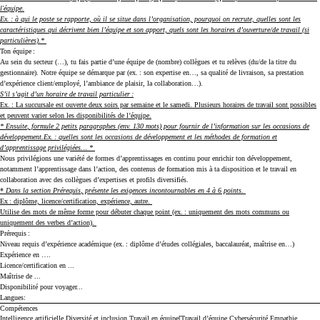
l'équipe.
Ex.
: à qui le poste se rapporte, où il se situe dans l’organisation, pourquoi on recrute, quelles sont les
caractéristiques qui décrivent bien l’équipe et son apport, quels sont les horaires d’ouverture/de travail (si
particulières).*
Ton équipe
:
Au sein du secteur
(…)
, tu fais partie d’une équipe de
(nombre)
collègues et tu relèves
(du/de la titre du
gestionnaire)
. Notre équipe se démarque par
(ex.
: son expertise en…, sa qualité de livraison, sa prestation
d’expérience client/employé, l’ambiance de plaisir, la collaboration…)
.
S’il s’agit d’un horaire de travail particulier
:
Ex.
: La succursale est ouverte deux soirs par semaine et le samedi. Plusieurs horaires de travail sont possibles
et peuvent varier selon les disponibilités de l’équipe.
* Ensuite
, formule 2 petits paragraphes (env. 130 mots) pour fournir de l’information sur les occasions de
développement.
Ex.
: quelles sont les occasions de développement et les méthodes de formation et
d’apprentissage privilégiées… *
Nous privilégions une variété de formes d’apprentissages en continu pour enrichir ton développement,
notamment l’apprentissage dans l’action, des contenus de formation mis à ta disposition et le travail en
collaboration avec des collègues d’expertises et profils diversifiés.
*
Dans la section
Prérequis
, présente les exigences
incontournables
en 4 à 6 points.
Ex : diplôme, licence/certification, expérience, autre.
Utilise des mots de même forme pour débuter chaque point (ex. : uniquement des mots communs ou
uniquement des verbes d’action).
Prérequis
:
Niveau requis d’expérience académique (ex. : diplôme d’études collégiales, baccalauréat, maîtrise en…)
Expérience en ….
Licence/certification en ...
Maîtrise de ...
Disponibilité pour voyager...
Langues:
Compétences
Press space or enter keys to toggle section visibility
Intelligence artificielle
Diversité et inclusion
Travail en équipe[Travail d’équipe
Cybersécurité
Empathie