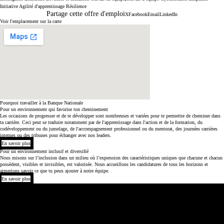
Initiative
Agilité d'apprentissage
Résilience
Partage cette offre d'emploi
X
Facebook
Email
LinkedIn
Voir l'emplacement sur la carte
Pourquoi travailler à la Banque Nationale
Pour un environnement qui favorise ton cheminement
Les occasions de progresser et de te développer sont nombreuses et variées pour te permettre de cheminer dans
ta carrière. Ceci peut se traduire notamment par de l'apprentissage dans l'action et de la formation, du
codéveloppement ou du jumelage, de l'accompagnement professionnel ou du mentorat, des journées carrières
internes ou des tribunes pour échanger avec nos leaders.
En savoir plus
Pour un environnement inclusif et diversifié
Nous misons sur l’inclusion dans un milieu où l’expression des caractéristiques uniques que chacune et chacun
possèdent, visibles et invisibles, est valorisée. Nous accueillons les candidatures de tous les horizons et
aimerions savoir ce que tu peux ajouter à notre équipe.
En savoir plus