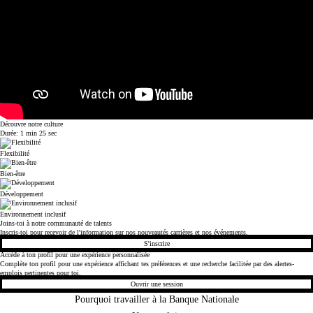
Découvre notre culture
Durée: 1 min 25 sec
Flexibilité
Bien-être
Développement
Environnement inclusif
Joins-toi à notre communauté de talents
Inscris-toi pour recevoir de l'information sur nos nouveautés carrières et nos événements.
S'inscrire
Accède à ton profil pour une expérience personnalisée
Complète ton profil pour une expérience affichant tes préférences et une recherche facilitée par des alertes-
emplois pertinentes pour toi.
Ouvrir une session
Pourquoi travailler à la Banque Nationale