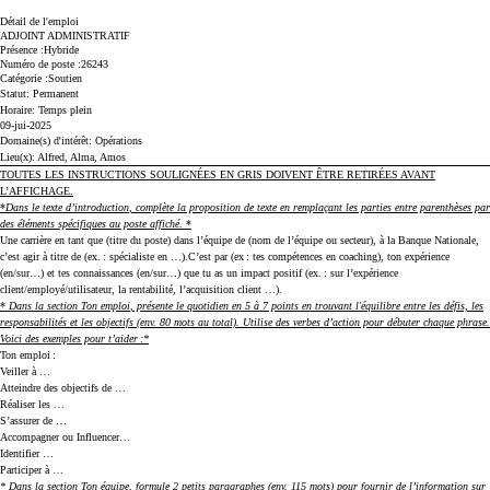
Détail de l'emploi
ADJOINT ADMINISTRATIF
­­­­­­­­­Présence
Hybride
Numéro de poste
26243
­­­Catégorie
Soutien
Statut:
Permanent
Horaire:
Temps plein
09-jui-2025
Domaine(s) d'intérêt:
Opérations
Lieu(x):
Alfred, Alma, Amos
TOUTES LES INSTRUCTIONS SOULIGNÉES EN GRIS DOIVENT ÊTRE RETIRÉES AVANT
L’AFFICHAGE.
*
Dans le
texte d’introduction
, complète la proposition de texte en remplaçant les parties entre parenthèses par
des éléments spécifiques au poste affiché.
*
Une carrière en tant que
(titre du poste)
dans l’équipe de
(nom de l’équipe ou secteur)
, à la Banque Nationale,
c’est agir à titre de
(ex.
: spécialiste en …)
.C’est par
(ex
: tes compétences en coaching)
, ton expérience
(en/sur…)
et tes connaissances
(en/sur…)
que tu as un impact positif
(ex.
: sur l’expérience
client/employé/utilisateur, la rentabilité, l’acquisition client …)
.
*
Dans la section
Ton emploi
, présente le quotidien en 5 à 7 points en trouvant l'équilibre entre les défis, les
responsabilités et les objectifs (env. 80 mots au total). Utilise des verbes d’action pour débuter chaque phrase.
Voici des exemples pour t’aider
:*
Ton emploi
:
Veiller à …
Atteindre des objectifs de …
Réaliser les …
S’assurer de …
Accompagner ou Influencer…
Identifier …
Participer à …
*
Dans la section
Ton équipe
, formule 2 petits paragraphes (env. 115 mots) pour fournir de l’information sur